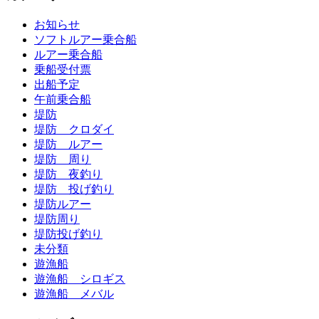
お知らせ
ソフトルアー乗合船
ルアー乗合船
乗船受付票
出船予定
午前乗合船
堤防
堤防 クロダイ
堤防 ルアー
堤防 周り
堤防 夜釣り
堤防 投げ釣り
堤防ルアー
堤防周り
堤防投げ釣り
未分類
遊漁船
遊漁船 シロギス
遊漁船 メバル