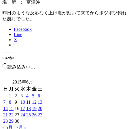
場 所 : 富津沖
昨日のような反応なく上げ潮が効いて来てからポツポツ釣れ
た感じでした。
Facebook
Line
X
いいね:
読み込み中…
2015年6月
日
月
火
水
木
金
土
1
2
3
4
5
6
7
8
9
10
11
12
13
14
15
16
17
18
19
20
21
22
23
24
25
26
27
28
29
30
« 5月
7月 »