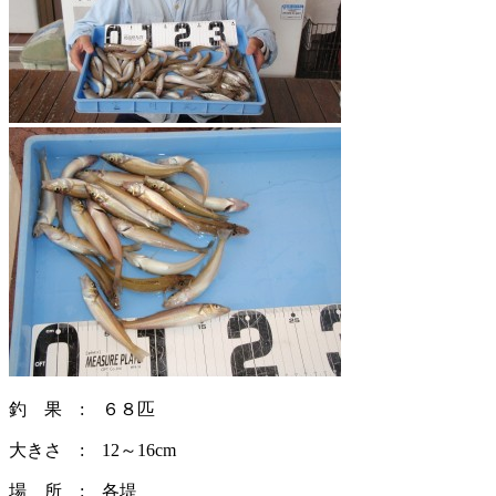
釣 果 : ６８匹
大きさ : 12～16cm
場 所 : 各堤