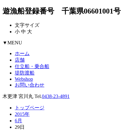
遊漁船登録番号 千葉県06601001号
文字サイズ
小
中
大
▼
MENU
ホーム
店舗
仕立船・乗合船
堤防渡船
Webshop
お問い合わせ
木更津 宮川丸 Tel.
0438-23-4891
トップページ
2015年
6月
29日