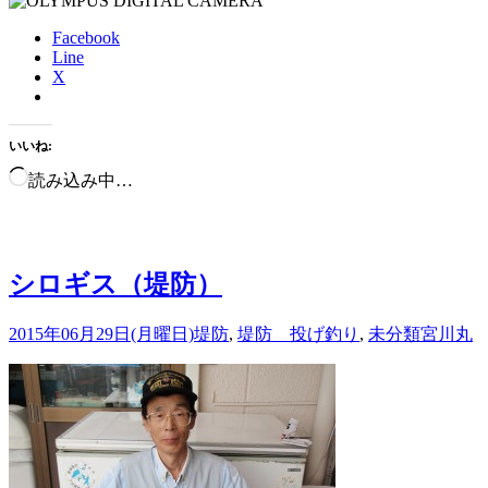
Facebook
Line
X
いいね:
読み込み中…
シロギス（堤防）
2015年06月29日(月曜日)
堤防
,
堤防 投げ釣り
,
未分類
宮川丸