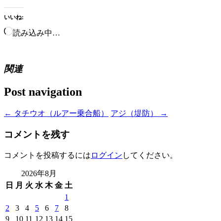
いいね:
読み込み中…
関連
Post navigation
←
タチウオ（ルアー乗合船）
アジ（堤防）
→
コメントを残す
コメントを投稿するには
ログイン
してください。
2026年8月
日
月
火
水
木
金
土
1
2
3
4
5
6
7
8
9
10
11
12
13
14
15