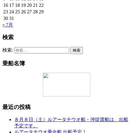
16
17
18
19
20
21
22
23
24
25
26
27
28
29
30
31
« 7月
検索
検索:
乗船名簿
最近の投稿
８月８日（土）ルアータチウオ船・沖堤渡船は、出船
予定です。
ルアータチウオ乗合船 出船予定！