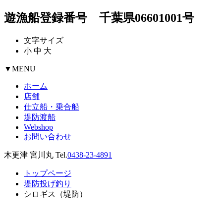
遊漁船登録番号 千葉県06601001号
文字サイズ
小
中
大
▼
MENU
ホーム
店舗
仕立船・乗合船
堤防渡船
Webshop
お問い合わせ
木更津 宮川丸 Tel.
0438-23-4891
トップページ
堤防投げ釣り
シロギス（堤防）