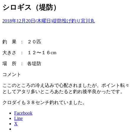
シロギス（堤防）
2018年12月20日(木曜日)
堤防投げ釣り
宮川丸
釣 果 : ２０匹
大きさ : １２〜１６cm
場 所 : 各堤防
コメント
ここのところの冷え込みで心配されましたが、ポイント転々
としてアタリ多いところあたると釣れ後半良かったです。
クロダイも３８センチ釣れていました。
Facebook
Line
X