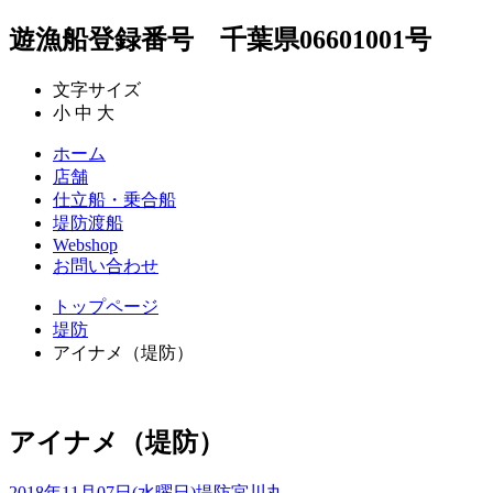
遊漁船登録番号 千葉県06601001号
文字サイズ
小
中
大
ホーム
店舗
仕立船・乗合船
堤防渡船
Webshop
お問い合わせ
トップページ
堤防
アイナメ（堤防）
アイナメ（堤防）
2018年11月07日(水曜日)
堤防
宮川丸