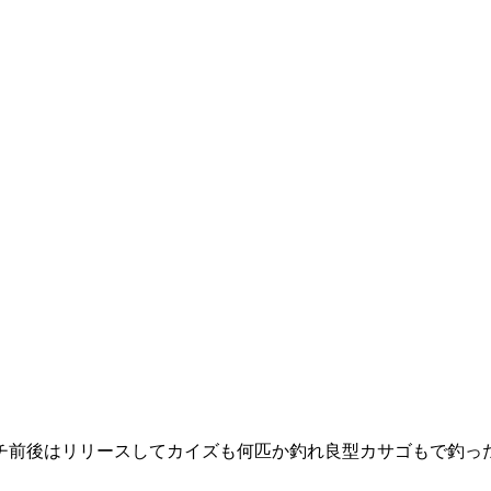
チ前後はリリースしてカイズも何匹か釣れ良型カサゴもで釣っ