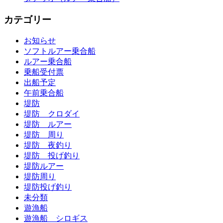
カテゴリー
お知らせ
ソフトルアー乗合船
ルアー乗合船
乗船受付票
出船予定
午前乗合船
堤防
堤防 クロダイ
堤防 ルアー
堤防 周り
堤防 夜釣り
堤防 投げ釣り
堤防ルアー
堤防周り
堤防投げ釣り
未分類
遊漁船
遊漁船 シロギス