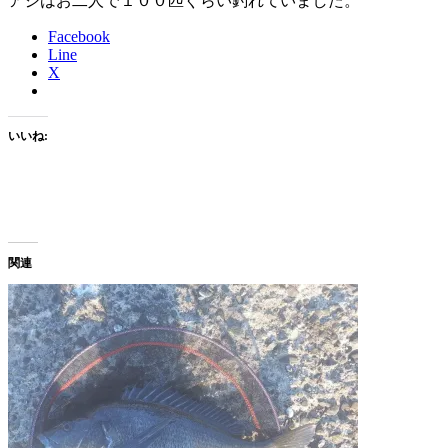
アジはお二人で１００匹ぐらい釣れていました。
Facebook
Line
X
いいね:
関連