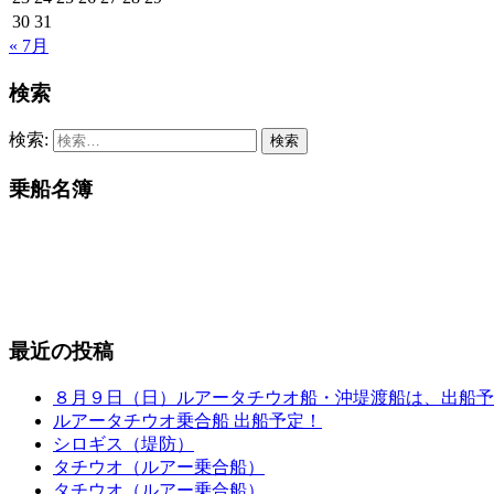
30
31
« 7月
検索
検索:
乗船名簿
最近の投稿
８月９日（日）ルアータチウオ船・沖堤渡船は、出船予
ルアータチウオ乗合船 出船予定！
シロギス（堤防）
タチウオ（ルアー乗合船）
タチウオ（ルアー乗合船）