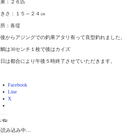
釣果：２６匹
大きさ：１５～２４㎝
場所：各堤
午後からアジングでの釣果アタリ有って良型釣れました。
鯛は30センチ１枚で後はカイズ
明日は都合により午後５時終了させていただきます。
Facebook
Line
X
いね:
読み込み中…