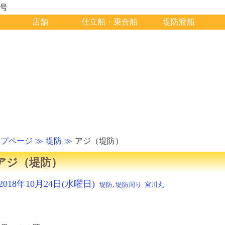
1号
店舗
仕立船・乗合船
堤防渡船
ップページ
堤防
アジ（堤防）
アジ（堤防）
2018年10月24日(水曜日)
堤防
,
堤防周り
宮川丸