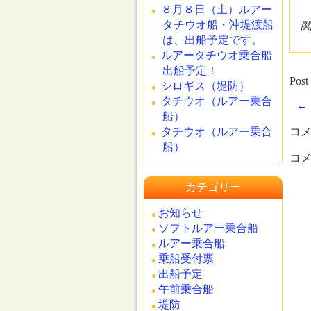
８月８日（土）ルアー
タチウオ船・沖堤渡船
は、出船予定です。
ルアータチウオ乗合船
出船予定！
Post
シロギス（堤防）
タチウオ（ルアー乗合
←
船）
タチウオ（ルアー乗合
コ
船）
コ
カテゴリー
お知らせ
ソフトルアー乗合船
ルアー乗合船
乗船受付票
出船予定
午前乗合船
堤防