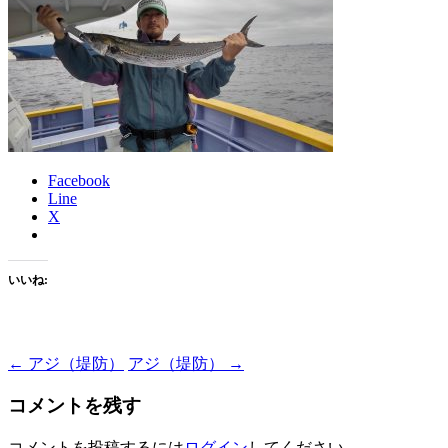
Facebook
Line
X
いいね:
Post
←
アジ（堤防）
アジ（堤防）
→
navigation
コメントを残す
コメントを投稿するには
ログイン
してください。