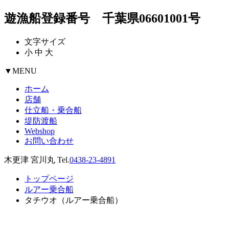
遊漁船登録番号 千葉県06601001号
文字サイズ
小
中
大
▼
MENU
ホーム
店舗
仕立船・乗合船
堤防渡船
Webshop
お問い合わせ
木更津 宮川丸 Tel.
0438-23-4891
トップページ
ルアー乗合船
タチウオ（ルアー乗合船）