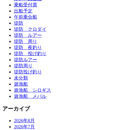
乗船受付票
出船予定
午前乗合船
堤防
堤防 クロダイ
堤防 ルアー
堤防 周り
堤防 夜釣り
堤防 投げ釣り
堤防ルアー
堤防周り
堤防投げ釣り
未分類
遊漁船
遊漁船 シロギス
遊漁船 メバル
アーカイブ
2026年8月
2026年7月