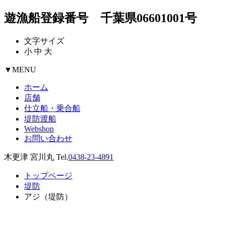
遊漁船登録番号 千葉県06601001号
文字サイズ
小
中
大
▼
MENU
ホーム
店舗
仕立船・乗合船
堤防渡船
Webshop
お問い合わせ
木更津 宮川丸 Tel.
0438-23-4891
トップページ
堤防
アジ（堤防）