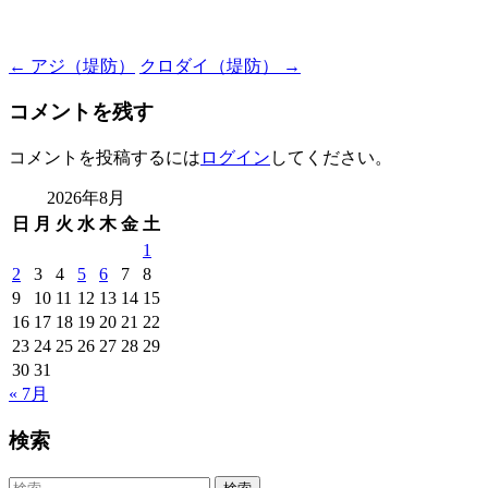
Post
←
アジ（堤防）
クロダイ（堤防）
→
navigation
コメントを残す
コメントを投稿するには
ログイン
してください。
2026年8月
日
月
火
水
木
金
土
1
2
3
4
5
6
7
8
9
10
11
12
13
14
15
16
17
18
19
20
21
22
23
24
25
26
27
28
29
30
31
« 7月
検索
検