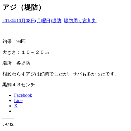
アジ（堤防）
2018年10月08日(月曜日)
堤防
,
堤防周り
宮川丸
釣果：94匹
大きさ：１０～２０㎝
場所：各堤防
相変わらずアジは好調でしたが、サバも多かったです。
黒鯛４３センチ
Facebook
Line
X
いいね: