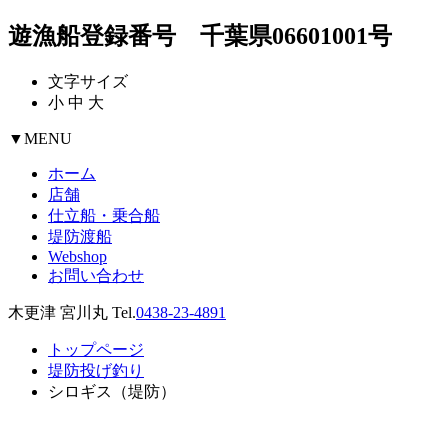
遊漁船登録番号 千葉県06601001号
文字サイズ
小
中
大
▼
MENU
ホーム
店舗
仕立船・乗合船
堤防渡船
Webshop
お問い合わせ
木更津 宮川丸 Tel.
0438-23-4891
トップページ
堤防投げ釣り
シロギス（堤防）