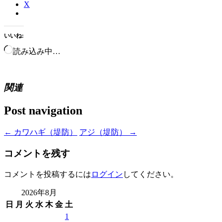
X
いいね:
読み込み中…
関連
Post navigation
←
カワハギ（堤防）
アジ（堤防）
→
コメントを残す
コメントを投稿するには
ログイン
してください。
2026年8月
日
月
火
水
木
金
土
1