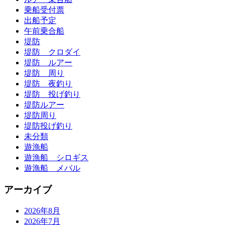
乗船受付票
出船予定
午前乗合船
堤防
堤防 クロダイ
堤防 ルアー
堤防 周り
堤防 夜釣り
堤防 投げ釣り
堤防ルアー
堤防周り
堤防投げ釣り
未分類
遊漁船
遊漁船 シロギス
遊漁船 メバル
アーカイブ
2026年8月
2026年7月