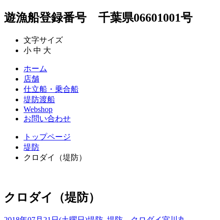
遊漁船登録番号 千葉県06601001号
文字サイズ
小
中
大
ホーム
店舗
仕立船・乗合船
堤防渡船
Webshop
お問い合わせ
トップページ
堤防
クロダイ（堤防）
クロダイ（堤防）
2018年07月21日(土曜日)
堤防
,
堤防 クロダイ
宮川丸