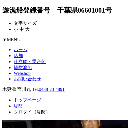
遊漁船登録番号 千葉県06601001号
文字サイズ
小
中
大
▼
MENU
ホーム
店舗
仕立船・乗合船
堤防渡船
Webshop
お問い合わせ
木更津 宮川丸 Tel.
0438-23-4891
トップページ
堤防
クロダイ（堤防）