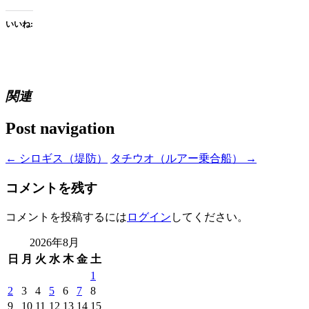
いいね:
関連
Post navigation
←
シロギス（堤防）
タチウオ（ルアー乗合船）
→
コメントを残す
コメントを投稿するには
ログイン
してください。
2026年8月
日
月
火
水
木
金
土
1
2
3
4
5
6
7
8
9
10
11
12
13
14
15