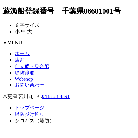
遊漁船登録番号 千葉県06601001号
文字サイズ
小
中
大
▼
MENU
ホーム
店舗
仕立船・乗合船
堤防渡船
Webshop
お問い合わせ
木更津 宮川丸 Tel.
0438-23-4891
トップページ
堤防投げ釣り
シロギス（堤防）