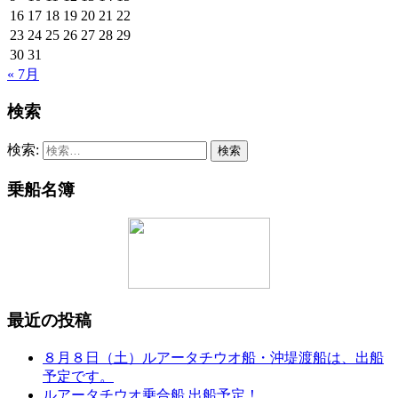
16
17
18
19
20
21
22
23
24
25
26
27
28
29
30
31
« 7月
検索
検索:
乗船名簿
最近の投稿
８月８日（土）ルアータチウオ船・沖堤渡船は、出船
予定です。
ルアータチウオ乗合船 出船予定！