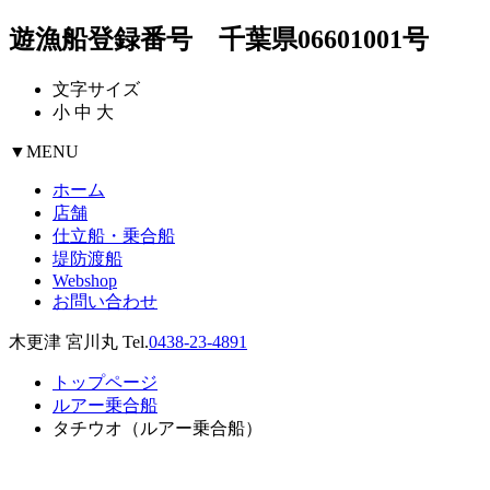
遊漁船登録番号 千葉県06601001号
文字サイズ
小
中
大
▼
MENU
ホーム
店舗
仕立船・乗合船
堤防渡船
Webshop
お問い合わせ
木更津 宮川丸 Tel.
0438-23-4891
トップページ
ルアー乗合船
タチウオ（ルアー乗合船）