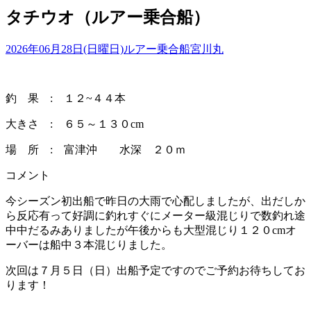
タチウオ（ルアー乗合船）
2026年06月28日(日曜日)
ルアー乗合船
宮川丸
釣 果 : １２~４４本
大きさ : ６５～１３０cm
場 所 : 富津沖 水深 ２０ｍ
コメント
今シーズン初出船で昨日の大雨で心配しましたが、出だしか
ら反応有って好調に釣れすぐにメーター級混じりで数釣れ途
中中だるみありましたが午後からも大型混じり１２０cmオ
ーバーは船中３本混じりました。
次回は７月５日（日）出船予定ですのでご予約お待ちしてお
ります！