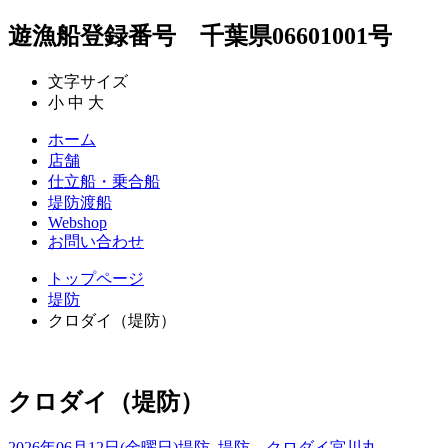
遊漁船登録番号 千葉県06601001号
文字サイズ
小
中
大
ホーム
店舗
仕立船・乗合船
堤防渡船
Webshop
お問い合わせ
トップページ
堤防
クロダイ（堤防）
クロダイ（堤防）
2026年06月12日(金曜日)
堤防
,
堤防 クロダイ
宮川丸