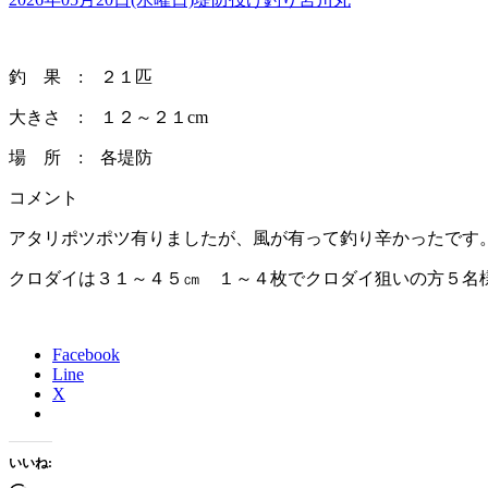
釣 果 : ２１匹
大きさ : １２～２１cm
場 所 : 各堤防
コメント
アタリポツポツ有りましたが、風が有って釣り辛かったです
クロダイは３１～４５㎝ １～４枚でクロダイ狙いの方５名
Facebook
Line
X
いいね: