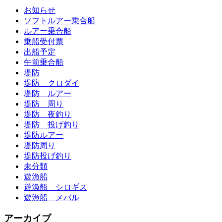
お知らせ
ソフトルアー乗合船
ルアー乗合船
乗船受付票
出船予定
午前乗合船
堤防
堤防 クロダイ
堤防 ルアー
堤防 周り
堤防 夜釣り
堤防 投げ釣り
堤防ルアー
堤防周り
堤防投げ釣り
未分類
遊漁船
遊漁船 シロギス
遊漁船 メバル
アーカイブ