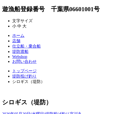
遊漁船登録番号 千葉県06601001号
文字サイズ
小
中
大
ホーム
店舗
仕立船・乗合船
堤防渡船
Webshop
お問い合わせ
トップページ
堤防投げ釣り
シロギス（堤防）
シロギス（堤防）
2026年05月20日(水曜日)
堤防投げ釣り
宮川丸