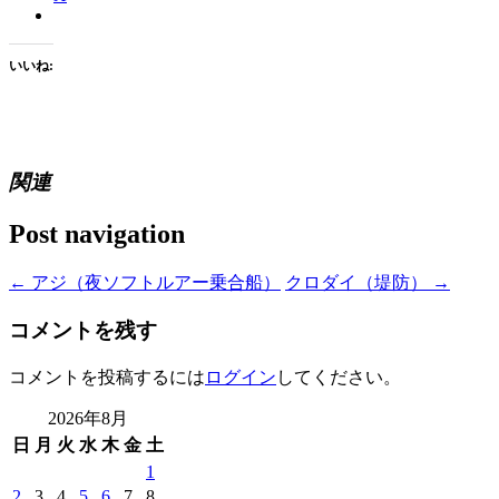
いいね:
関連
Post navigation
←
アジ（夜ソフトルアー乗合船）
クロダイ（堤防）
→
コメントを残す
コメントを投稿するには
ログイン
してください。
2026年8月
日
月
火
水
木
金
土
1
2
3
4
5
6
7
8