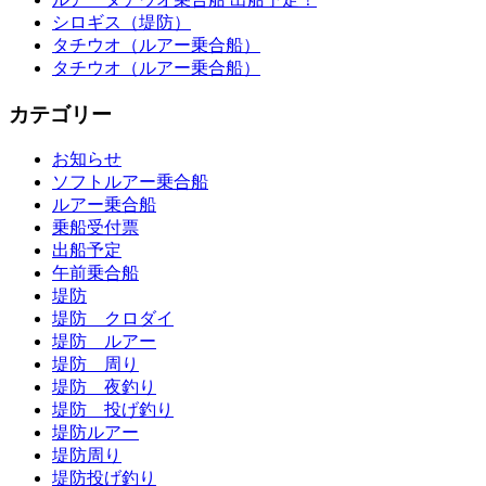
シロギス（堤防）
タチウオ（ルアー乗合船）
タチウオ（ルアー乗合船）
カテゴリー
お知らせ
ソフトルアー乗合船
ルアー乗合船
乗船受付票
出船予定
午前乗合船
堤防
堤防 クロダイ
堤防 ルアー
堤防 周り
堤防 夜釣り
堤防 投げ釣り
堤防ルアー
堤防周り
堤防投げ釣り