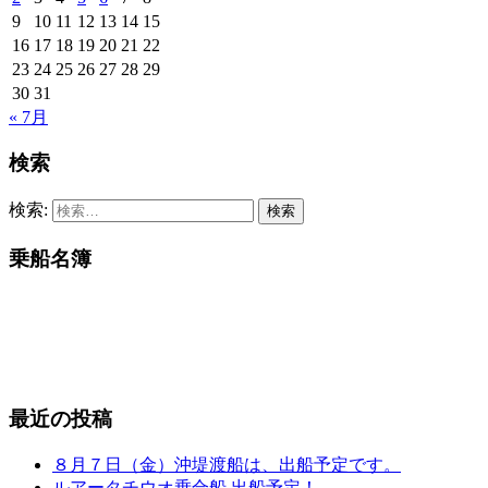
9
10
11
12
13
14
15
16
17
18
19
20
21
22
23
24
25
26
27
28
29
30
31
« 7月
検索
検索:
乗船名簿
最近の投稿
８月７日（金）沖堤渡船は、出船予定です。
ルアータチウオ乗合船 出船予定！