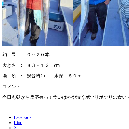
釣 果 : ０～２０本
大きさ : ８３～１２１cm
場 所 : 観音崎沖 水深 ８０ｍ
コメント
今日も朝から反応有って食いはやや渋くポツリポツリの食い
Facebook
Line
X