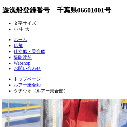
遊漁船登録番号 千葉県06601001号
文字サイズ
小
中
大
ホーム
店舗
仕立船・乗合船
堤防渡船
Webshop
お問い合わせ
トップページ
ルアー乗合船
タチウオ（ルアー乗合船）