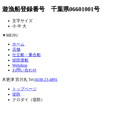
遊漁船登録番号 千葉県06601001号
文字サイズ
小
中
大
▼
MENU
ホーム
店舗
仕立船・乗合船
堤防渡船
Webshop
お問い合わせ
木更津 宮川丸 Tel.
0438-23-4891
トップページ
堤防
クロダイ（堤防）