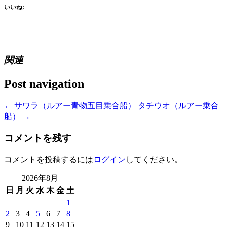
いいね:
関連
Post navigation
←
サワラ（ルアー青物五目乗合船）
タチウオ（ルアー乗合
船）
→
コメントを残す
コメントを投稿するには
ログイン
してください。
2026年8月
日
月
火
水
木
金
土
1
2
3
4
5
6
7
8
9
10
11
12
13
14
15