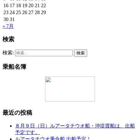
16
17
18
19
20
21
22
23
24
25
26
27
28
29
30
31
« 7月
検索
検索:
乗船名簿
最近の投稿
８月９日（日）ルアータチウオ船・沖堤渡船は、出船
予定です。
ルアータチウオ乗合船 出船予定！