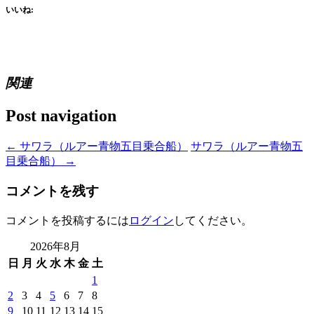
いいね:
関連
Post navigation
←
サワラ（ルアー青物五目乗合船）
サワラ（ルアー青物五
目乗合船）
→
コメントを残す
コメントを投稿するには
ログイン
してください。
2026年8月
日
月
火
水
木
金
土
1
2
3
4
5
6
7
8
9
10
11
12
13
14
15