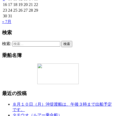
16
17
18
19
20
21
22
23
24
25
26
27
28
29
30
31
« 7月
検索
検索:
乗船名簿
最近の投稿
８月１０日（月）沖堤渡船は、午後３時まで出船予定
です。
タチウオ（ルアー乗合船）