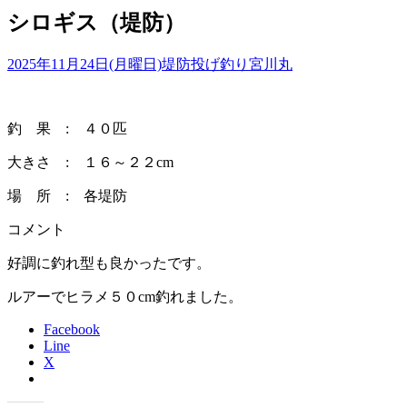
シロギス（堤防）
2025年11月24日(月曜日)
堤防投げ釣り
宮川丸
釣 果 : ４０匹
大きさ : １６～２２cm
場 所 : 各堤防
コメント
好調に釣れ型も良かったです。
ルアーでヒラメ５０cm釣れました。
Facebook
Line
X