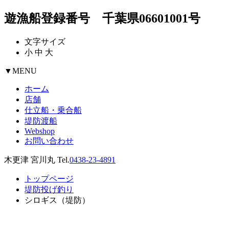
遊漁船登録番号 千葉県06601001号
文字サイズ
小
中
大
▼
MENU
ホーム
店舗
仕立船・乗合船
堤防渡船
Webshop
お問い合わせ
木更津 宮川丸 Tel.
0438-23-4891
トップページ
堤防投げ釣り
シロギス（堤防）