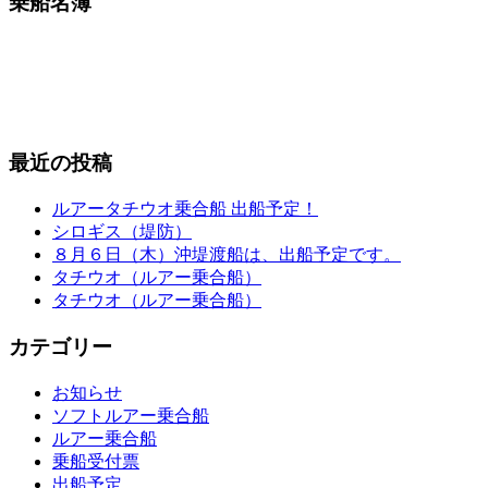
乗船名簿
最近の投稿
ルアータチウオ乗合船 出船予定！
シロギス（堤防）
８月６日（木）沖堤渡船は、出船予定です。
タチウオ（ルアー乗合船）
タチウオ（ルアー乗合船）
カテゴリー
お知らせ
ソフトルアー乗合船
ルアー乗合船
乗船受付票
出船予定