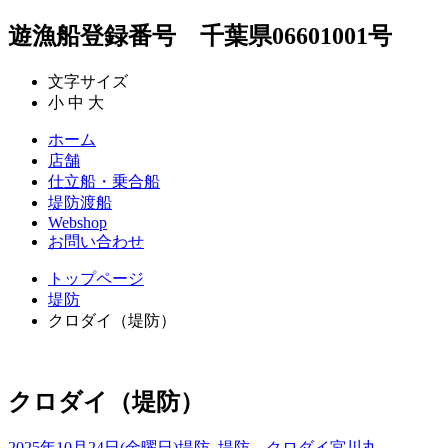
遊漁船登録番号 千葉県06601001号
文字サイズ
小
中
大
ホーム
店舗
仕立船・乗合船
堤防渡船
Webshop
お問い合わせ
トップページ
堤防
クロダイ（堤防）
クロダイ（堤防）
2025年10月24日(金曜日)
堤防
,
堤防 クロダイ
宮川丸