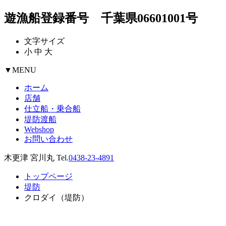
遊漁船登録番号 千葉県06601001号
文字サイズ
小
中
大
▼
MENU
ホーム
店舗
仕立船・乗合船
堤防渡船
Webshop
お問い合わせ
木更津 宮川丸 Tel.
0438-23-4891
トップページ
堤防
クロダイ（堤防）