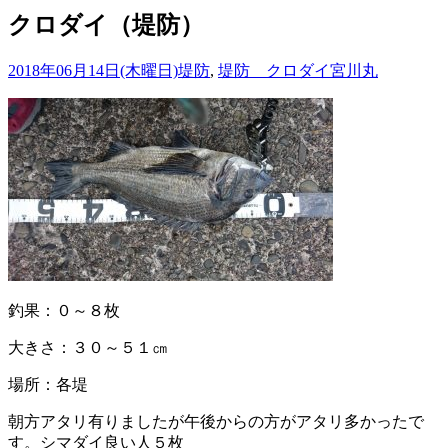
クロダイ（堤防）
2018年06月14日(木曜日)
堤防
,
堤防 クロダイ
宮川丸
釣果：０～８枚
大きさ：３０～５１㎝
場所：各堤
朝方アタリ有りましたが午後からの方がアタリ多かったで
す。シマダイ良い人５枚