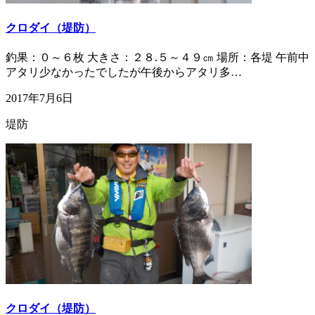
クロダイ（堤防）
釣果：０～６枚 大きさ：２８.５～４９㎝ 場所：各堤 午前中
アタリ少なかったでしたが午後からアタリ多…
2017年7月6日
堤防
クロダイ（堤防）