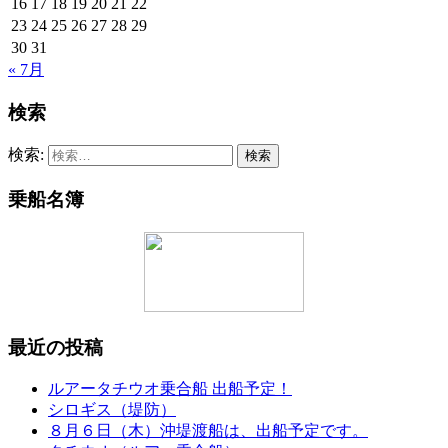
16
17
18
19
20
21
22
23
24
25
26
27
28
29
30
31
« 7月
検索
検索:
乗船名簿
最近の投稿
ルアータチウオ乗合船 出船予定！
シロギス（堤防）
８月６日（木）沖堤渡船は、出船予定です。