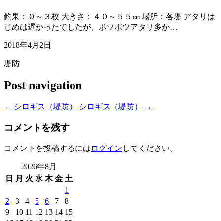
釣果：０～３枚 大きさ：４０～５５㎝ 場所：各堤 アタリは
じめは遅かったでしたが、ポツポツアタリ多か…
2018年4月2日
堤防
Post navigation
←
シロギス（堤防）
シロギス（堤防）
→
コメントを残す
コメントを投稿するには
ログイン
してください。
2026年8月
日
月
火
水
木
金
土
1
2
3
4
5
6
7
8
9
10
11
12
13
14
15