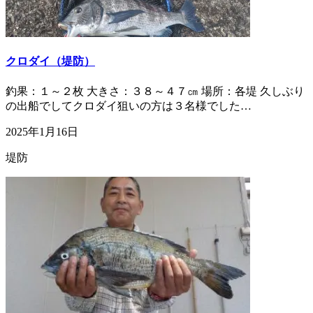
クロダイ（堤防）
釣果：１～２枚 大きさ：３８～４７㎝ 場所：各堤 久しぶり
の出船でしてクロダイ狙いの方は３名様でした…
2025年1月16日
堤防