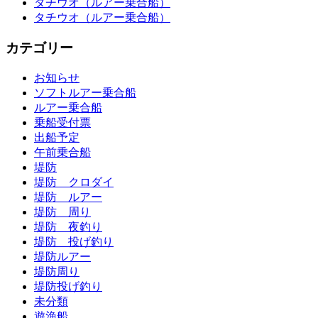
タチウオ（ルアー乗合船）
タチウオ（ルアー乗合船）
カテゴリー
お知らせ
ソフトルアー乗合船
ルアー乗合船
乗船受付票
出船予定
午前乗合船
堤防
堤防 クロダイ
堤防 ルアー
堤防 周り
堤防 夜釣り
堤防 投げ釣り
堤防ルアー
堤防周り
堤防投げ釣り
未分類
遊漁船