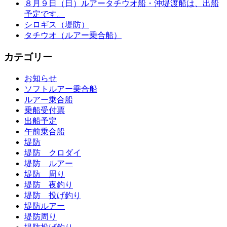
８月９日（日）ルアータチウオ船・沖堤渡船は、出船
予定です。
シロギス（堤防）
タチウオ（ルアー乗合船）
カテゴリー
お知らせ
ソフトルアー乗合船
ルアー乗合船
乗船受付票
出船予定
午前乗合船
堤防
堤防 クロダイ
堤防 ルアー
堤防 周り
堤防 夜釣り
堤防 投げ釣り
堤防ルアー
堤防周り