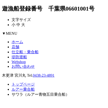
遊漁船登録番号 千葉県06601001号
文字サイズ
小
中
大
▼
MENU
ホーム
店舗
仕立船・乗合船
堤防渡船
Webshop
お問い合わせ
木更津 宮川丸 Tel.
0438-23-4891
トップページ
ルアー乗合船
サワラ（ルアー青物五目乗合船）