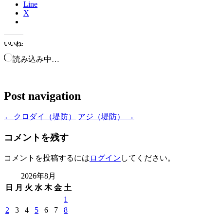
Line
X
いいね:
読み込み中…
Post navigation
←
クロダイ（堤防）
アジ（堤防）
→
コメントを残す
コメントを投稿するには
ログイン
してください。
2026年8月
日
月
火
水
木
金
土
1
2
3
4
5
6
7
8