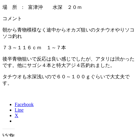
場 所 : 富津沖 水深 ２０ｍ
コメント
朝から青物模様なく途中からオカズ狙いのタチウオやりソコ
ソコ釣れ
７３～１１６ｃｍ １～７本
後半青物狙いで反応は良い感じでしたが、アタリは渋かった
です。他にサゴシ４本と特大アジ４匹釣れました。
タチウオも水深浅いので６０～１００ｇぐらいで大丈夫で
す。
Facebook
Line
X
いいね: