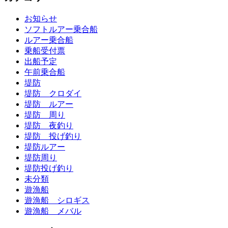
お知らせ
ソフトルアー乗合船
ルアー乗合船
乗船受付票
出船予定
午前乗合船
堤防
堤防 クロダイ
堤防 ルアー
堤防 周り
堤防 夜釣り
堤防 投げ釣り
堤防ルアー
堤防周り
堤防投げ釣り
未分類
遊漁船
遊漁船 シロギス
遊漁船 メバル