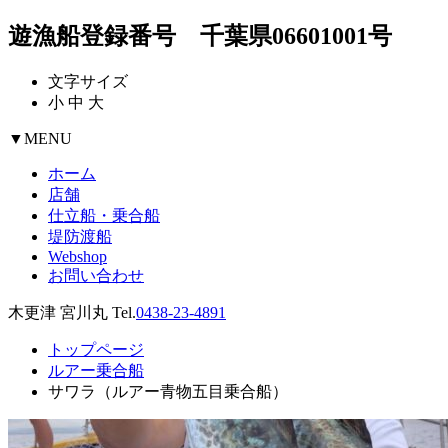
遊漁船登録番号 千葉県06601001号
文字サイズ
小
中
大
▼
MENU
ホーム
店舗
仕立船・乗合船
堤防渡船
Webshop
お問い合わせ
木更津 宮川丸 Tel.
0438-23-4891
トップページ
ルアー乗合船
サワラ（ルアー青物五目乗合船）