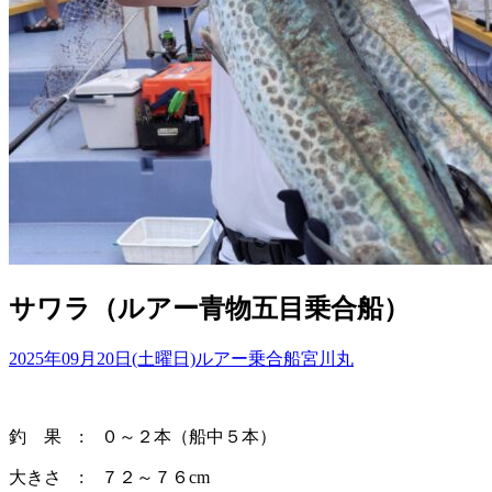
サワラ（ルアー青物五目乗合船）
2025年09月20日(土曜日)
ルアー乗合船
宮川丸
釣 果 : ０～２本（船中５本）
大きさ : ７２～７６cm