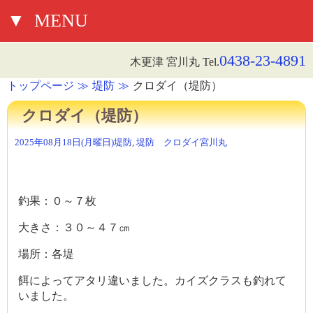
▼
MENU
0438-23-4891
木更津 宮川丸 Tel.
トップページ
堤防
クロダイ（堤防）
クロダイ（堤防）
2025年08月18日(月曜日)
堤防
,
堤防 クロダイ
宮川丸
釣果：０～７枚
大きさ：３０～４７㎝
場所：各堤
餌によってアタリ違いました。カイズクラスも釣れて
いました。