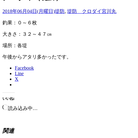
2018年06月04日(月曜日)
堤防
,
堤防 クロダイ
宮川丸
釣果：０～６枚
大きさ：３２～４７㎝
場所：各堤
午後からアタリ多かったです。
Facebook
Line
X
いいね:
読み込み中…
関連