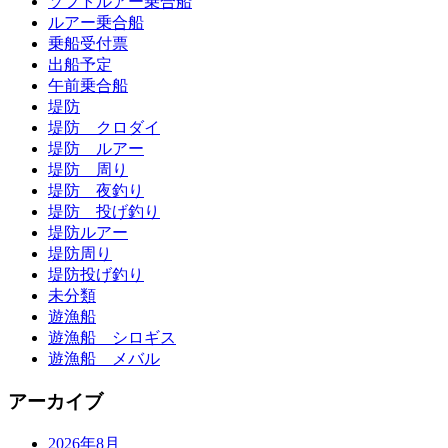
ソフトルアー乗合船
ルアー乗合船
乗船受付票
出船予定
午前乗合船
堤防
堤防 クロダイ
堤防 ルアー
堤防 周り
堤防 夜釣り
堤防 投げ釣り
堤防ルアー
堤防周り
堤防投げ釣り
未分類
遊漁船
遊漁船 シロギス
遊漁船 メバル
アーカイブ
2026年8月