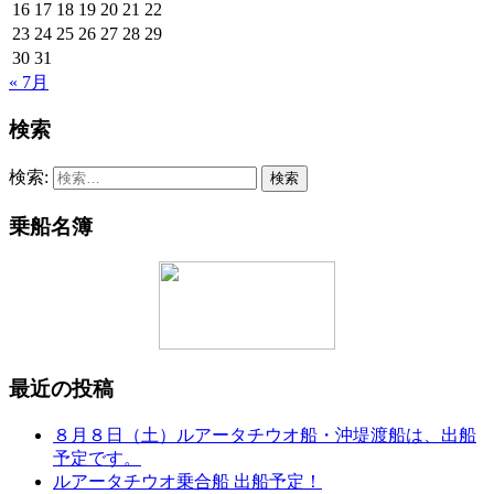
16
17
18
19
20
21
22
23
24
25
26
27
28
29
30
31
« 7月
検索
検索:
乗船名簿
最近の投稿
８月８日（土）ルアータチウオ船・沖堤渡船は、出船
予定です。
ルアータチウオ乗合船 出船予定！