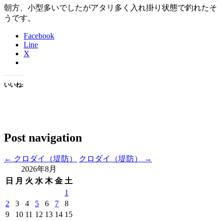
朝方、小型多いでしたがアタリ多く入れ掛り状態で釣れたそ
うです。
Facebook
Line
X
いいね:
Post navigation
←
クロダイ（堤防）
クロダイ（堤防）
→
2026年8月
日
月
火
水
木
金
土
1
2
3
4
5
6
7
8
9
10
11
12
13
14
15