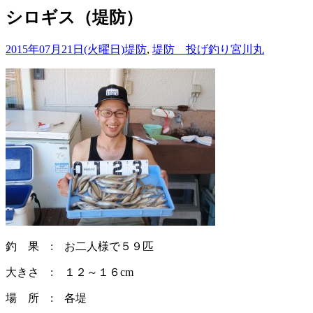
シロギス（堤防）
2015年07月21日(火曜日)
堤防
,
堤防 投げ釣り
宮川丸
釣 果 : お二人様で５９匹
大きさ : １２～１６cm
場 所 : 各堤