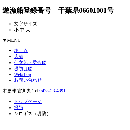
遊漁船登録番号 千葉県06601001号
文字サイズ
小
中
大
▼
MENU
ホーム
店舗
仕立船・乗合船
堤防渡船
Webshop
お問い合わせ
木更津 宮川丸 Tel.
0438-23-4891
トップページ
堤防
シロギス（堤防）