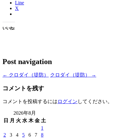
Line
X
いいね:
Post navigation
←
クロダイ（堤防）
クロダイ（堤防）
→
コメントを残す
コメントを投稿するには
ログイン
してください。
2026年8月
日
月
火
水
木
金
土
1
2
3
4
5
6
7
8