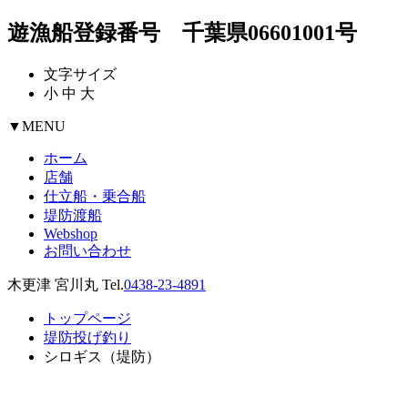
遊漁船登録番号 千葉県06601001号
文字サイズ
小
中
大
▼
MENU
ホーム
店舗
仕立船・乗合船
堤防渡船
Webshop
お問い合わせ
木更津 宮川丸 Tel.
0438-23-4891
トップページ
堤防投げ釣り
シロギス（堤防）