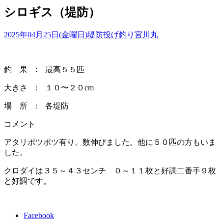
シロギス（堤防）
2025年04月25日(金曜日)
堤防投げ釣り
宮川丸
釣 果 : 最高５５匹
大きさ : １０〜２０cm
場 所 : 各堤防
コメント
アタリポツポツ有り、数伸びました。他に５０匹の方もいま
した。
クロダイは３５～４３センチ ０～１１枚と好調二番手９枚
と好調です。
Facebook