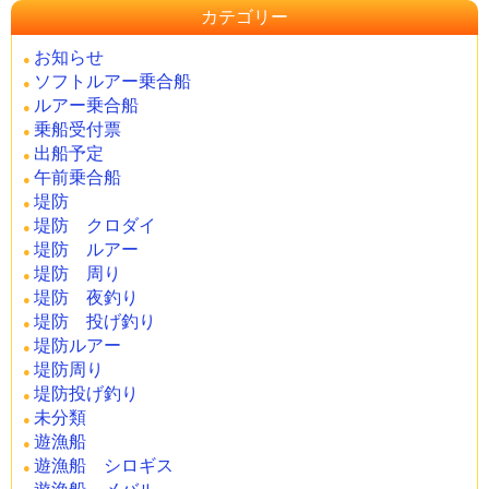
カテゴリー
お知らせ
ソフトルアー乗合船
ルアー乗合船
乗船受付票
出船予定
午前乗合船
堤防
堤防 クロダイ
堤防 ルアー
堤防 周り
堤防 夜釣り
堤防 投げ釣り
堤防ルアー
堤防周り
堤防投げ釣り
未分類
遊漁船
遊漁船 シロギス