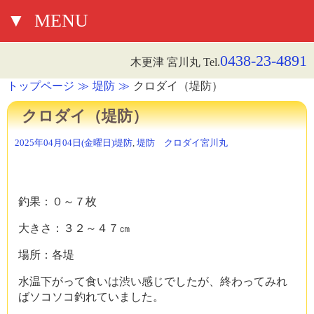
▼
MENU
0438-23-4891
木更津 宮川丸 Tel.
トップページ
堤防
クロダイ（堤防）
クロダイ（堤防）
2025年04月04日(金曜日)
堤防
,
堤防 クロダイ
宮川丸
釣果：０～７枚
大きさ：３２～４７㎝
場所：各堤
水温下がって食いは渋い感じでしたが、終わってみれ
ばソコソコ釣れていました。