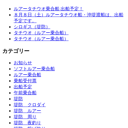
ルアータチウオ乗合船 出船予定！
８月８日（土）ルアータチウオ船・沖堤渡船は、出船
予定です。
シロギス（堤防）
タチウオ（ルアー乗合船）
タチウオ（ルアー乗合船）
カテゴリー
お知らせ
ソフトルアー乗合船
ルアー乗合船
乗船受付票
出船予定
午前乗合船
堤防
堤防 クロダイ
堤防 ルアー
堤防 周り
堤防 夜釣り