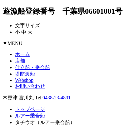
遊漁船登録番号 千葉県06601001号
文字サイズ
小
中
大
▼
MENU
ホーム
店舗
仕立船・乗合船
堤防渡船
Webshop
お問い合わせ
木更津 宮川丸 Tel.
0438-23-4891
トップページ
ルアー乗合船
タチウオ（ルアー乗合船）