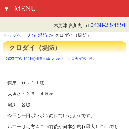
▼
MENU
0438-23-4891
木更津 宮川丸 Tel.
トップページ
堤防
クロダイ（堤防）
クロダイ（堤防）
2025年03月02日(日曜日)
堤防
,
堤防 クロダイ
宮川丸
釣果：０～１１枚
大きさ：３６～４５㎝
場所：各堤
今日も一日ポツポツ釣れていたようです。
ルアーは朝方４０㎝前後が何本か釣れ最大６０cmでし