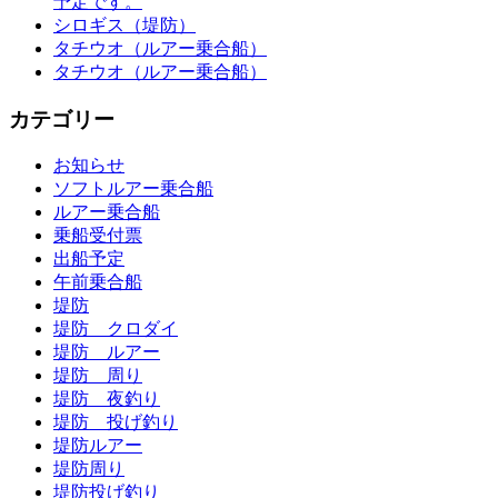
予定です。
シロギス（堤防）
タチウオ（ルアー乗合船）
タチウオ（ルアー乗合船）
カテゴリー
お知らせ
ソフトルアー乗合船
ルアー乗合船
乗船受付票
出船予定
午前乗合船
堤防
堤防 クロダイ
堤防 ルアー
堤防 周り
堤防 夜釣り
堤防 投げ釣り
堤防ルアー
堤防周り
堤防投げ釣り