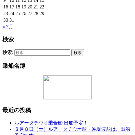
9
10
11
12
13
14
15
16
17
18
19
20
21
22
23
24
25
26
27
28
29
30
31
« 7月
検索
検索:
乗船名簿
最近の投稿
ルアータチウオ乗合船 出船予定！
８月８日（土）ルアータチウオ船・沖堤渡船は、出船