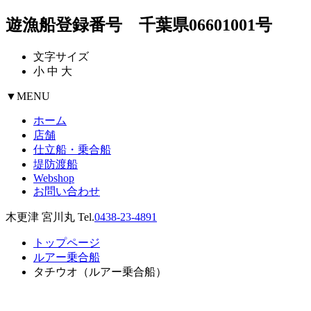
遊漁船登録番号 千葉県06601001号
文字サイズ
小
中
大
▼
MENU
ホーム
店舗
仕立船・乗合船
堤防渡船
Webshop
お問い合わせ
木更津 宮川丸 Tel.
0438-23-4891
トップページ
ルアー乗合船
タチウオ（ルアー乗合船）