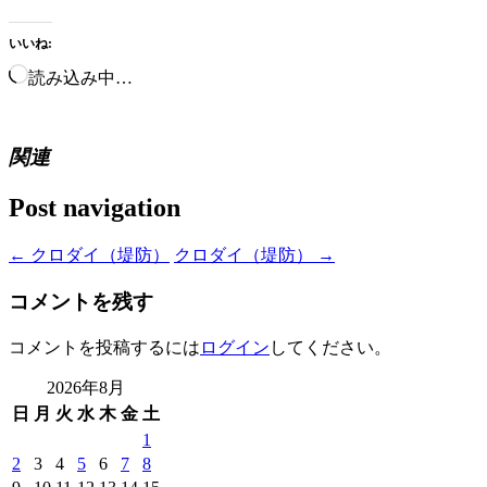
いいね:
読み込み中…
関連
Post navigation
←
クロダイ（堤防）
クロダイ（堤防）
→
コメントを残す
コメントを投稿するには
ログイン
してください。
2026年8月
日
月
火
水
木
金
土
1
2
3
4
5
6
7
8