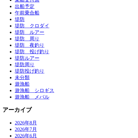
出船予定
午前乗合船
堤防
堤防 クロダイ
堤防 ルアー
堤防 周り
堤防 夜釣り
堤防 投げ釣り
堤防ルアー
堤防周り
堤防投げ釣り
未分類
遊漁船
遊漁船 シロギス
遊漁船 メバル
アーカイブ
2026年8月
2026年7月
2026年6月