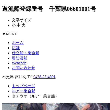
遊漁船登録番号 千葉県06601001号
文字サイズ
小
中
大
▼
MENU
ホーム
店舗
仕立船・乗合船
堤防渡船
Webshop
お問い合わせ
木更津 宮川丸 Tel.
0438-23-4891
トップページ
ルアー乗合船
タチウオ（ルアー乗合船）