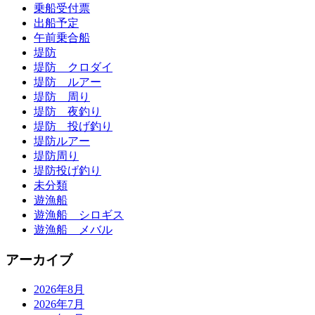
乗船受付票
出船予定
午前乗合船
堤防
堤防 クロダイ
堤防 ルアー
堤防 周り
堤防 夜釣り
堤防 投げ釣り
堤防ルアー
堤防周り
堤防投げ釣り
未分類
遊漁船
遊漁船 シロギス
遊漁船 メバル
アーカイブ
2026年8月
2026年7月