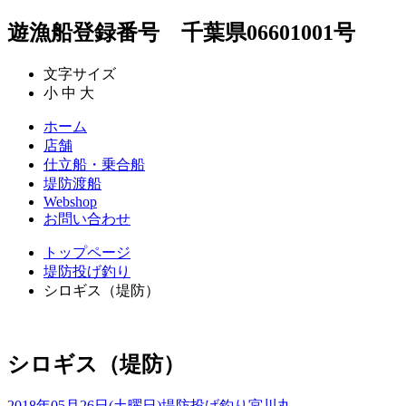
遊漁船登録番号 千葉県06601001号
文字サイズ
小
中
大
ホーム
店舗
仕立船・乗合船
堤防渡船
Webshop
お問い合わせ
トップページ
堤防投げ釣り
シロギス（堤防）
シロギス（堤防）
2018年05月26日(土曜日)
堤防投げ釣り
宮川丸