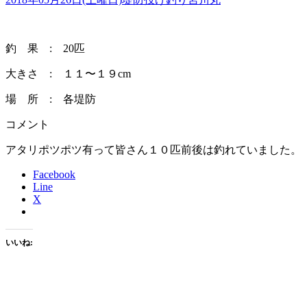
釣 果 : 20匹
大きさ : １１〜１９cm
場 所 : 各堤防
コメント
アタリポツポツ有って皆さん１０匹前後は釣れていました。
Facebook
Line
X
いいね: