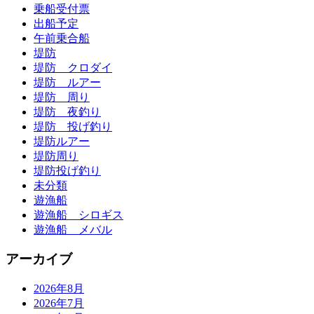
乗船受付票
出船予定
午前乗合船
堤防
堤防 クロダイ
堤防 ルアー
堤防 周り
堤防 夜釣り
堤防 投げ釣り
堤防ルアー
堤防周り
堤防投げ釣り
未分類
遊漁船
遊漁船 シロギス
遊漁船 メバル
アーカイブ
2026年8月
2026年7月