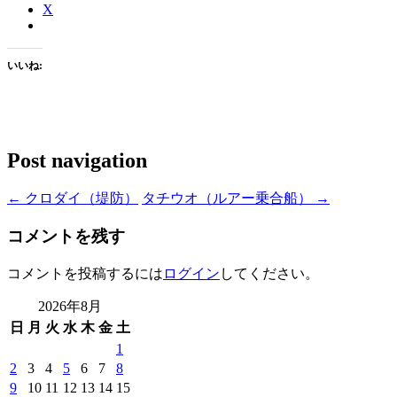
X
いいね:
Post navigation
←
クロダイ（堤防）
タチウオ（ルアー乗合船）
→
コメントを残す
コメントを投稿するには
ログイン
してください。
2026年8月
日
月
火
水
木
金
土
1
2
3
4
5
6
7
8
9
10
11
12
13
14
15