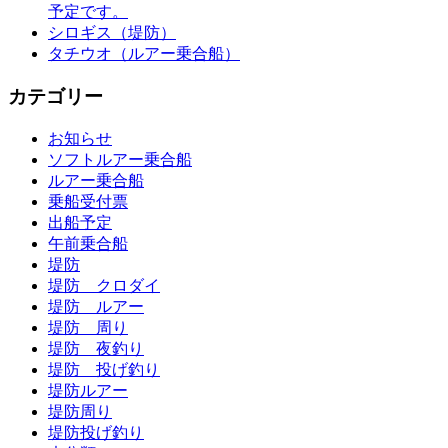
予定です。
シロギス（堤防）
タチウオ（ルアー乗合船）
カテゴリー
お知らせ
ソフトルアー乗合船
ルアー乗合船
乗船受付票
出船予定
午前乗合船
堤防
堤防 クロダイ
堤防 ルアー
堤防 周り
堤防 夜釣り
堤防 投げ釣り
堤防ルアー
堤防周り
堤防投げ釣り