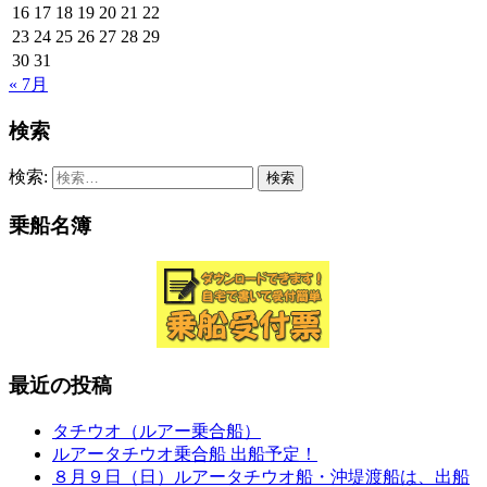
16
17
18
19
20
21
22
23
24
25
26
27
28
29
30
31
« 7月
検索
検索:
乗船名簿
最近の投稿
タチウオ（ルアー乗合船）
ルアータチウオ乗合船 出船予定！
８月９日（日）ルアータチウオ船・沖堤渡船は、出船