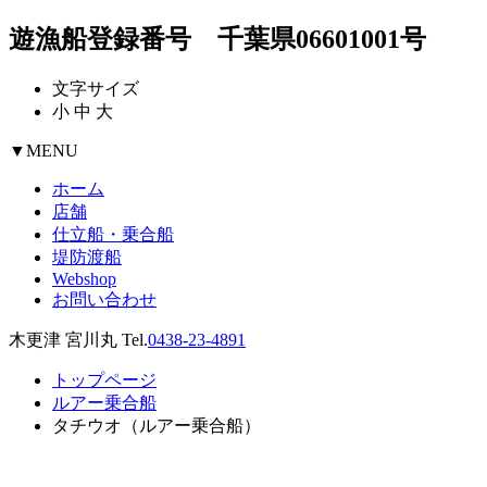
遊漁船登録番号 千葉県06601001号
文字サイズ
小
中
大
▼
MENU
ホーム
店舗
仕立船・乗合船
堤防渡船
Webshop
お問い合わせ
木更津 宮川丸 Tel.
0438-23-4891
トップページ
ルアー乗合船
タチウオ（ルアー乗合船）