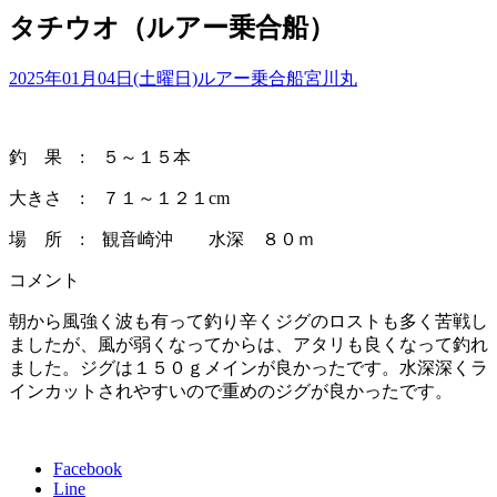
タチウオ（ルアー乗合船）
2025年01月04日(土曜日)
ルアー乗合船
宮川丸
釣 果 : ５～１５本
大きさ : ７１～１２１cm
場 所 : 観音崎沖 水深 ８０ｍ
コメント
朝から風強く波も有って釣り辛くジグのロストも多く苦戦し
ましたが、風が弱くなってからは、アタリも良くなって釣れ
ました。ジグは１５０ｇメインが良かったです。水深深くラ
インカットされやすいので重めのジグが良かったです。
Facebook
Line