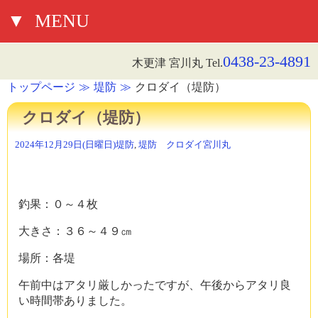
▼
MENU
0438-23-4891
木更津 宮川丸 Tel.
トップページ
堤防
クロダイ（堤防）
クロダイ（堤防）
2024年12月29日(日曜日)
堤防
,
堤防 クロダイ
宮川丸
釣果：０～４枚
大きさ：３６～４９㎝
場所：各堤
午前中はアタリ厳しかったですが、午後からアタリ良
い時間帯ありました。