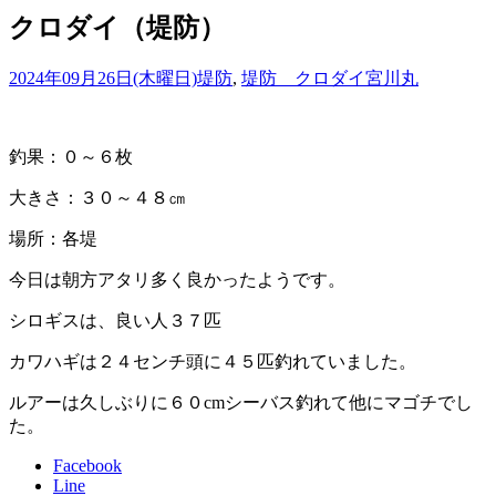
クロダイ（堤防）
2024年09月26日(木曜日)
堤防
,
堤防 クロダイ
宮川丸
釣果：０～６枚
大きさ：３０～４８㎝
場所：各堤
今日は朝方アタリ多く良かったようです。
シロギスは、良い人３７匹
カワハギは２４センチ頭に４５匹釣れていました。
ルアーは久しぶりに６０cmシーバス釣れて他にマゴチでし
た。
Facebook
Line