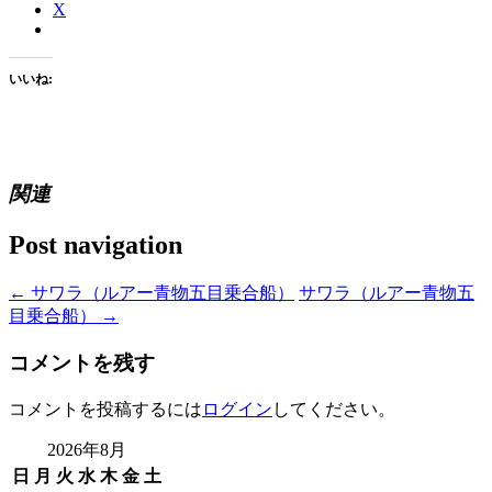
X
いいね:
関連
Post navigation
←
サワラ（ルアー青物五目乗合船）
サワラ（ルアー青物五
目乗合船）
→
コメントを残す
コメントを投稿するには
ログイン
してください。
2026年8月
日
月
火
水
木
金
土