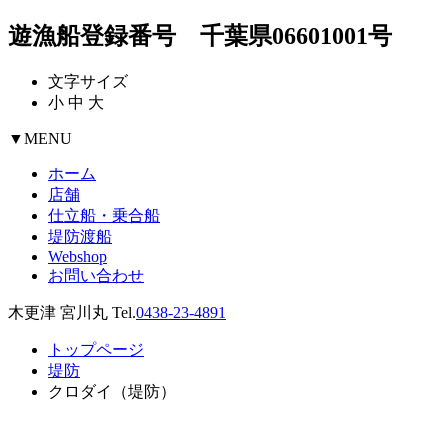
遊漁船登録番号 千葉県06601001号
文字サイズ
小
中
大
▼
MENU
ホーム
店舗
仕立船・乗合船
堤防渡船
Webshop
お問い合わせ
木更津 宮川丸 Tel.
0438-23-4891
トップページ
堤防
クロダイ（堤防）