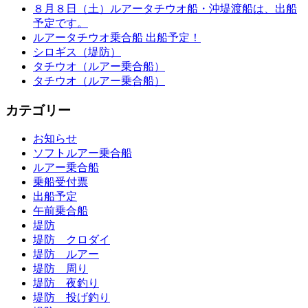
８月８日（土）ルアータチウオ船・沖堤渡船は、出船
予定です。
ルアータチウオ乗合船 出船予定！
シロギス（堤防）
タチウオ（ルアー乗合船）
タチウオ（ルアー乗合船）
カテゴリー
お知らせ
ソフトルアー乗合船
ルアー乗合船
乗船受付票
出船予定
午前乗合船
堤防
堤防 クロダイ
堤防 ルアー
堤防 周り
堤防 夜釣り
堤防 投げ釣り