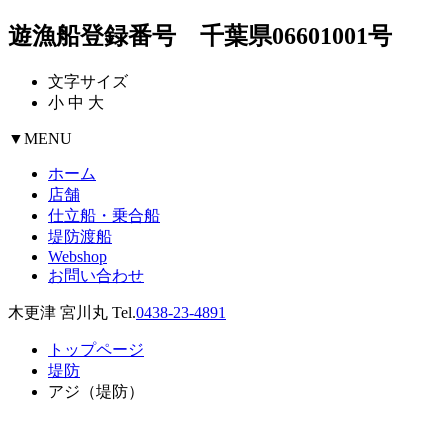
遊漁船登録番号 千葉県06601001号
文字サイズ
小
中
大
▼
MENU
ホーム
店舗
仕立船・乗合船
堤防渡船
Webshop
お問い合わせ
木更津 宮川丸 Tel.
0438-23-4891
トップページ
堤防
アジ（堤防）