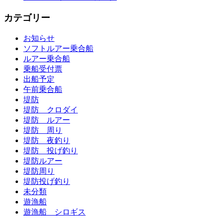
カテゴリー
お知らせ
ソフトルアー乗合船
ルアー乗合船
乗船受付票
出船予定
午前乗合船
堤防
堤防 クロダイ
堤防 ルアー
堤防 周り
堤防 夜釣り
堤防 投げ釣り
堤防ルアー
堤防周り
堤防投げ釣り
未分類
遊漁船
遊漁船 シロギス