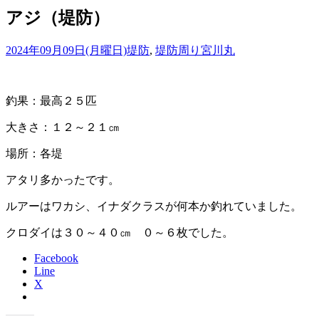
アジ（堤防）
2024年09月09日(月曜日)
堤防
,
堤防周り
宮川丸
釣果：最高２５匹
大きさ：１２～２１㎝
場所：各堤
アタリ多かったです。
ルアーはワカシ、イナダクラスが何本か釣れていました。
クロダイは３０～４０㎝ ０～６枚でした。
Facebook
Line
X