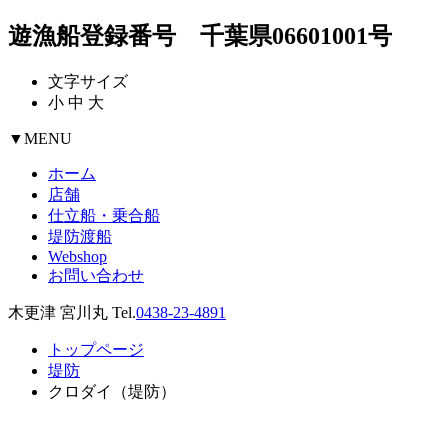
遊漁船登録番号 千葉県06601001号
文字サイズ
小
中
大
▼
MENU
ホーム
店舗
仕立船・乗合船
堤防渡船
Webshop
お問い合わせ
木更津 宮川丸 Tel.
0438-23-4891
トップページ
堤防
クロダイ（堤防）