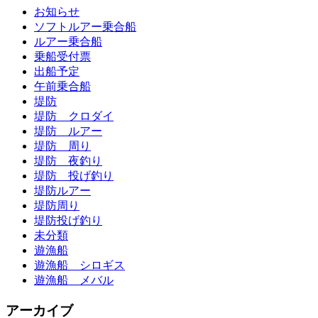
お知らせ
ソフトルアー乗合船
ルアー乗合船
乗船受付票
出船予定
午前乗合船
堤防
堤防 クロダイ
堤防 ルアー
堤防 周り
堤防 夜釣り
堤防 投げ釣り
堤防ルアー
堤防周り
堤防投げ釣り
未分類
遊漁船
遊漁船 シロギス
遊漁船 メバル
アーカイブ