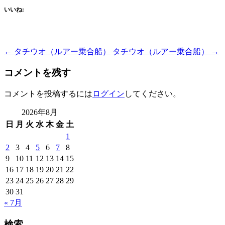
いいね:
Post
←
タチウオ（ルアー乗合船）
タチウオ（ルアー乗合船）
→
navigation
コメントを残す
コメントを投稿するには
ログイン
してください。
2026年8月
日
月
火
水
木
金
土
1
2
3
4
5
6
7
8
9
10
11
12
13
14
15
16
17
18
19
20
21
22
23
24
25
26
27
28
29
30
31
« 7月
検索