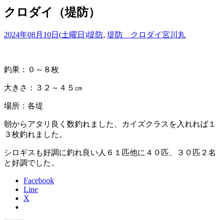
クロダイ（堤防）
2024年08月10日(土曜日)
堤防
,
堤防 クロダイ
宮川丸
釣果：０～８枚
大きさ：３２～４５㎝
場所：各堤
朝からアタリ良く数釣れました、カイズクラスを入れれば１
３枚釣れました。
シロギスも好調に釣れ良い人６１匹他に４０匹、３０匹２名
と好調でした。
Facebook
Line
X