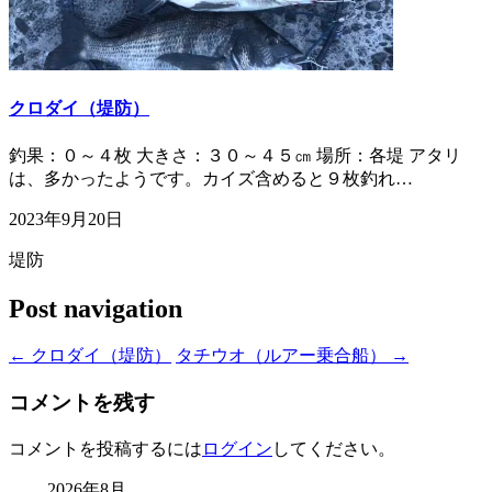
クロダイ（堤防）
釣果：０～４枚 大きさ：３０～４５㎝ 場所：各堤 アタリ
は、多かったようです。カイズ含めると９枚釣れ…
2023年9月20日
堤防
Post navigation
←
クロダイ（堤防）
タチウオ（ルアー乗合船）
→
コメントを残す
コメントを投稿するには
ログイン
してください。
2026年8月