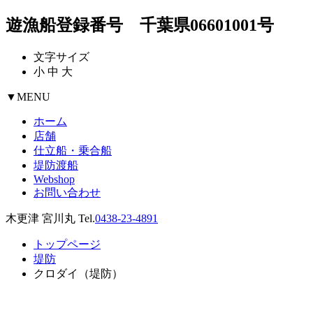
遊漁船登録番号 千葉県06601001号
文字サイズ
小
中
大
▼
MENU
ホーム
店舗
仕立船・乗合船
堤防渡船
Webshop
お問い合わせ
木更津 宮川丸 Tel.
0438-23-4891
トップページ
堤防
クロダイ（堤防）