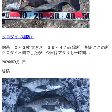
クロダイ（堤防）
釣果：０～３枚 大きさ：３６～４７㎝ 場所：各堤 ここの所
クロダイ不調でしたが、今日はアタリも一時期…
2026年3月1日
堤防