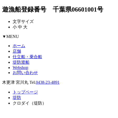
遊漁船登録番号 千葉県06601001号
文字サイズ
小
中
大
▼
MENU
ホーム
店舗
仕立船・乗合船
堤防渡船
Webshop
お問い合わせ
木更津 宮川丸 Tel.
0438-23-4891
トップページ
堤防
クロダイ（堤防）