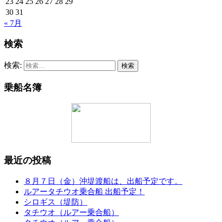
23
24
25
26
27
28
29
30
31
« 7月
検索
検索:
乗船名簿
最近の投稿
８月７日（金）沖堤渡船は、出船予定です。
ルアータチウオ乗合船 出船予定！
シロギス（堤防）
タチウオ（ルアー乗合船）