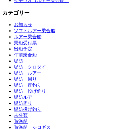
タチウオ（ルアー乗合船）
カテゴリー
お知らせ
ソフトルアー乗合船
ルアー乗合船
乗船受付票
出船予定
午前乗合船
堤防
堤防 クロダイ
堤防 ルアー
堤防 周り
堤防 夜釣り
堤防 投げ釣り
堤防ルアー
堤防周り
堤防投げ釣り
未分類
遊漁船
遊漁船 シロギス