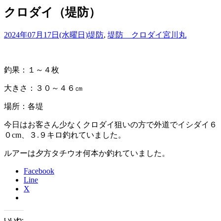
クロダイ（堤防）
2024年07月17日(水曜日)
堤防
,
堤防 クロダイ
宮川丸
釣果：１～４枚
大きさ：３０～４６㎝
場所：各堤
今日はお客さん少なくクロダイ狙いの方で外道でイシダイ６
０cm、３.９キロ釣れていました。
ルアーは夕方タチウオ何本か釣れていました。
Facebook
Line
X
いいね: