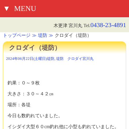
▼
MENU
0438-23-4891
木更津 宮川丸 Tel.
トップページ
堤防
クロダイ（堤防）
クロダイ（堤防）
2024年06月22日(土曜日)
堤防
,
堤防 クロダイ
宮川丸
釣果：０～９枚
大きさ：３０～４２㎝
場所：各堤
今日も数釣れていました。
イシダイ大型６０cm釣れ他に小型も釣れていました。