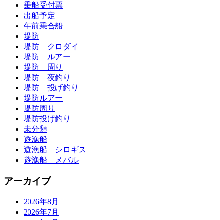
乗船受付票
出船予定
午前乗合船
堤防
堤防 クロダイ
堤防 ルアー
堤防 周り
堤防 夜釣り
堤防 投げ釣り
堤防ルアー
堤防周り
堤防投げ釣り
未分類
遊漁船
遊漁船 シロギス
遊漁船 メバル
アーカイブ
2026年8月
2026年7月