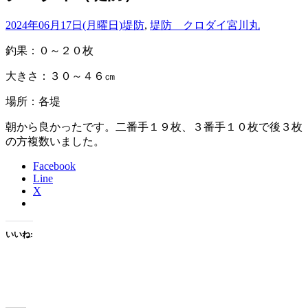
2024年06月17日(月曜日)
堤防
,
堤防 クロダイ
宮川丸
釣果：０～２０枚
大きさ：３０～４６㎝
場所：各堤
朝から良かったです。二番手１９枚、３番手１０枚で後３枚
の方複数いました。
Facebook
Line
X
いいね: