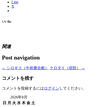
Line
X
いいね:
関連
Post navigation
←
シロギス（午前乗合船）
クロダイ（堤防）
→
コメントを残す
コメントを投稿するには
ログイン
してください。
2026年8月
日
月
火
水
木
金
土