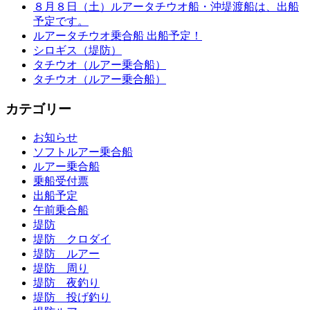
８月８日（土）ルアータチウオ船・沖堤渡船は、出船
予定です。
ルアータチウオ乗合船 出船予定！
シロギス（堤防）
タチウオ（ルアー乗合船）
タチウオ（ルアー乗合船）
カテゴリー
お知らせ
ソフトルアー乗合船
ルアー乗合船
乗船受付票
出船予定
午前乗合船
堤防
堤防 クロダイ
堤防 ルアー
堤防 周り
堤防 夜釣り
堤防 投げ釣り