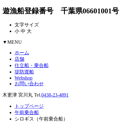
遊漁船登録番号 千葉県06601001号
文字サイズ
小
中
大
▼
MENU
ホーム
店舗
仕立船・乗合船
堤防渡船
Webshop
お問い合わせ
木更津 宮川丸 Tel.
0438-23-4891
トップページ
午前乗合船
シロギス（午前乗合船）