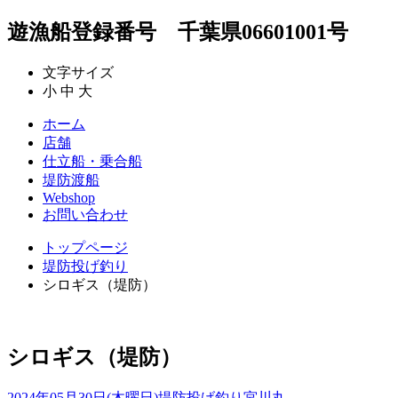
遊漁船登録番号 千葉県06601001号
文字サイズ
小
中
大
ホーム
店舗
仕立船・乗合船
堤防渡船
Webshop
お問い合わせ
トップページ
堤防投げ釣り
シロギス（堤防）
シロギス（堤防）
2024年05月30日(木曜日)
堤防投げ釣り
宮川丸