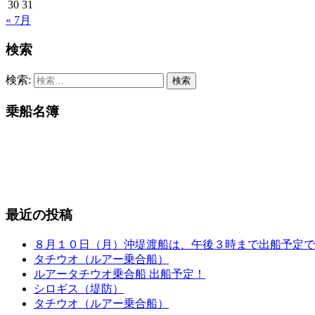
30
31
« 7月
検索
検索:
乗船名簿
最近の投稿
８月１０日（月）沖堤渡船は、午後３時まで出船予定で
タチウオ（ルアー乗合船）
ルアータチウオ乗合船 出船予定！
シロギス（堤防）
タチウオ（ルアー乗合船）