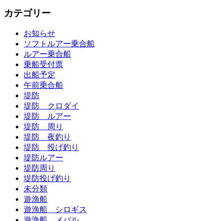
カテゴリー
お知らせ
ソフトルアー乗合船
ルアー乗合船
乗船受付票
出船予定
午前乗合船
堤防
堤防 クロダイ
堤防 ルアー
堤防 周り
堤防 夜釣り
堤防 投げ釣り
堤防ルアー
堤防周り
堤防投げ釣り
未分類
遊漁船
遊漁船 シロギス
遊漁船 メバル