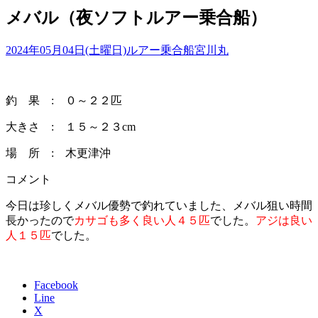
メバル（夜ソフトルアー乗合船）
2024年05月04日(土曜日)
ルアー乗合船
宮川丸
釣 果 : ０～２２匹
大きさ : １５～２３cm
場 所 : 木更津沖
コメント
今日は珍しくメバル優勢で釣れていました、メバル狙い時間
長かったので
カサゴも多く良い人４５匹
でした。
アジは良い
人１５匹
でした。
Facebook
Line
X