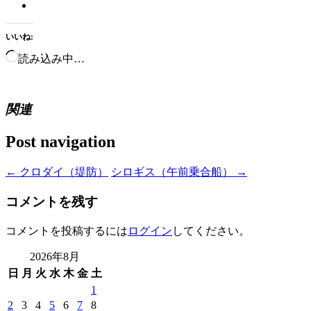
いいね:
読み込み中…
関連
Post navigation
←
クロダイ（堤防）
シロギス（午前乗合船）
→
コメントを残す
コメントを投稿するには
ログイン
してください。
2026年8月
日
月
火
水
木
金
土
1
2
3
4
5
6
7
8