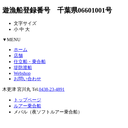
遊漁船登録番号 千葉県06601001号
文字サイズ
小
中
大
▼
MENU
ホーム
店舗
仕立船・乗合船
堤防渡船
Webshop
お問い合わせ
木更津 宮川丸 Tel.
0438-23-4891
トップページ
ルアー乗合船
メバル（夜ソフトルアー乗合船）