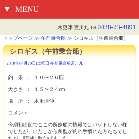
▼
MENU
0438-23-4891
木更津 宮川丸 Tel.
トップページ
午前乗合船
シロギス（午前乗合船）
シロギス（午前乗合船）
2018年04月28日(土曜日)
午前乗合船
宮川丸
釣 果 : １０〜２６匹
大きさ : １５〜２４cm
場 所 : 木更津沖
コメント
今期初出船でここの所僚船の情報ではパットしない様
でしたが、出だしから良型が釣れ手慣れた方たちでし
たが、順調に数伸びました。