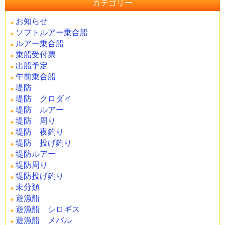
カテゴリー
お知らせ
ソフトルアー乗合船
ルアー乗合船
乗船受付票
出船予定
午前乗合船
堤防
堤防 クロダイ
堤防 ルアー
堤防 周り
堤防 夜釣り
堤防 投げ釣り
堤防ルアー
堤防周り
堤防投げ釣り
未分類
遊漁船
遊漁船 シロギス
遊漁船 メバル