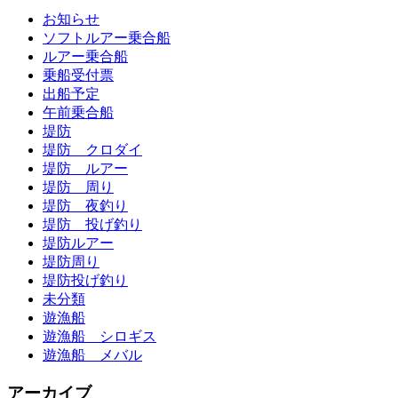
お知らせ
ソフトルアー乗合船
ルアー乗合船
乗船受付票
出船予定
午前乗合船
堤防
堤防 クロダイ
堤防 ルアー
堤防 周り
堤防 夜釣り
堤防 投げ釣り
堤防ルアー
堤防周り
堤防投げ釣り
未分類
遊漁船
遊漁船 シロギス
遊漁船 メバル
アーカイブ