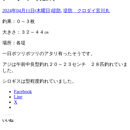
2024年04月11日(木曜日)
堤防
,
堤防 クロダイ
宮川丸
釣果：０～３枚
大きさ：３２～４４㎝
場所：各堤
一日ポツリポツリのアタリ有ったそうです。
アジは午前中良型釣れ２０～２３センチ ２８匹釣れていま
した。
シロギスは型程度釣れていました。
Facebook
Line
X
いいね: