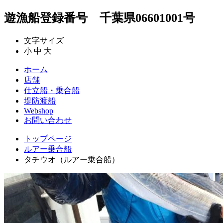
遊漁船登録番号 千葉県06601001号
文字サイズ
小
中
大
ホーム
店舗
仕立船・乗合船
堤防渡船
Webshop
お問い合わせ
トップページ
ルアー乗合船
タチウオ（ルアー乗合船）