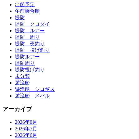
出船予定
午前乗合船
堤防
堤防 クロダイ
堤防 ルアー
堤防 周り
堤防 夜釣り
堤防 投げ釣り
堤防ルアー
堤防周り
堤防投げ釣り
未分類
遊漁船
遊漁船 シロギス
遊漁船 メバル
アーカイブ
2026年8月
2026年7月
2026年6月