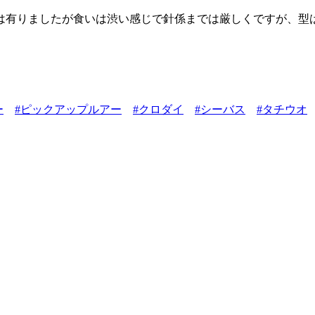
は有りましたが食いは渋い感じで針係までは厳しくですが、型は
ー
#ピックアップルアー
#クロダイ
#シーバス
#タチウオ