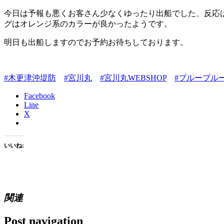
今日は予報も悪くお客さん少なくゆったり出船でした、反応
グはオレンジ系のカラーが良かったようです。
明日も出船しますのでお予約お待ちしております。
#木更津沖堤防
#宮川丸
#宮川丸WEBSHOP
#ブルーブル
Facebook
Line
X
いいね:
関連
Post navigation