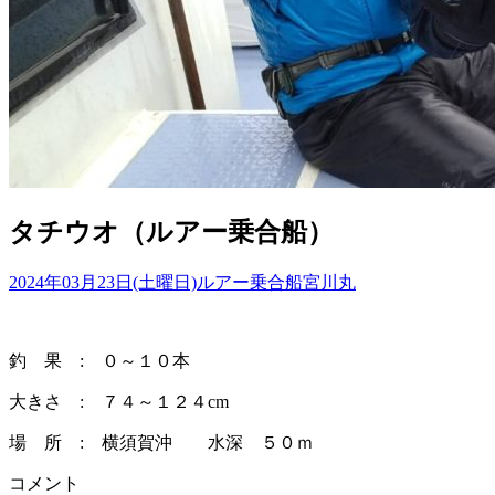
タチウオ（ルアー乗合船）
2024年03月23日(土曜日)
ルアー乗合船
宮川丸
釣 果 : ０～１０本
大きさ : ７４～１２４cm
場 所 : 横須賀沖 水深 ５０ｍ
コメント