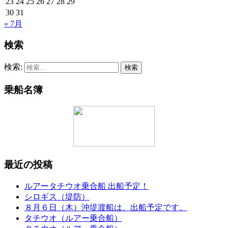
23
24
25
26
27
28
29
30
31
« 7月
検索
検索:
乗船名簿
最近の投稿
ルアータチウオ乗合船 出船予定！
シロギス（堤防）
８月６日（木）沖堤渡船は、出船予定です。
タチウオ（ルアー乗合船）