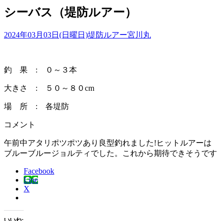
シーバス（堤防ルアー）
2024年03月03日(日曜日)
堤防ルアー
宮川丸
釣 果 : ０～３本
大きさ : ５０～８０cm
場 所 : 各堤防
コメント
午前中アタリポツポツあり良型釣れました!ヒットルアーは
ブルーブルージョルティでした。これから期待できそうです
Facebook
Line
X
いいね: