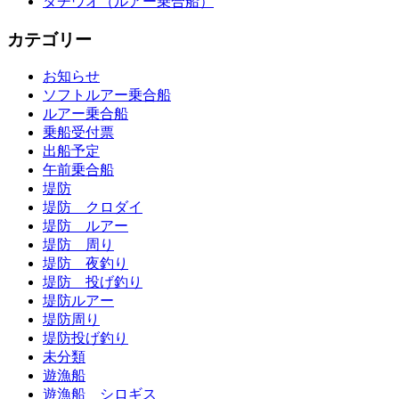
タチウオ（ルアー乗合船）
カテゴリー
お知らせ
ソフトルアー乗合船
ルアー乗合船
乗船受付票
出船予定
午前乗合船
堤防
堤防 クロダイ
堤防 ルアー
堤防 周り
堤防 夜釣り
堤防 投げ釣り
堤防ルアー
堤防周り
堤防投げ釣り
未分類
遊漁船
遊漁船 シロギス