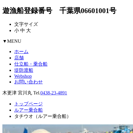
遊漁船登録番号 千葉県06601001号
文字サイズ
小
中
大
▼
MENU
ホーム
店舗
仕立船・乗合船
堤防渡船
Webshop
お問い合わせ
木更津 宮川丸 Tel.
0438-23-4891
トップページ
ルアー乗合船
タチウオ（ルアー乗合船）