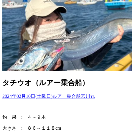
タチウオ（ルアー乗合船）
2024年02月10日(土曜日)
ルアー乗合船
宮川丸
釣 果 : ４～９本
大きさ : ８６～１１８cm