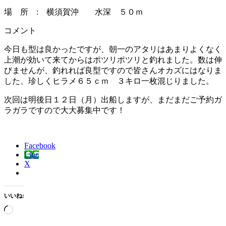
場 所 : 横須賀沖 水深 ５０ｍ
コメント
今日も型は良かったですが、朝一のアタリはあまりよくなく
上潮が効いて来てからはポツリポツリと釣れました。数は伸
びませんが、釣れれば良型ですので皆さんオカズにはなりま
した、珍しくヒラメ６５ｃｍ ３キロ一枚混じりました。
次回は明後日１２日（月）出船しますが、まだまだご予約ガ
ラガラですので大大募集中です！
Facebook
Line
X
いいね:
読
み