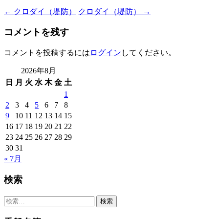
込
Post
←
クロダイ（堤防）
クロダイ（堤防）
→
み
navigation
中…
コメントを残す
コメントを投稿するには
ログイン
してください。
2026年8月
日
月
火
水
木
金
土
1
2
3
4
5
6
7
8
9
10
11
12
13
14
15
16
17
18
19
20
21
22
23
24
25
26
27
28
29
30
31
« 7月
検索
検
索: