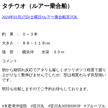
タチウオ（ルアー乗合船）
2024年01月27日(土曜日)
ルアー乗合船
宮川丸
釣 果 : ０～３本
大きさ : ８８～１１８cm
場 所 : 横浜沖 水深 ３０ｍ
コメント
朝から細切れ反応でアタリも厳しくポツリポツリ程度で盛り
上がりなく数伸びませんでしたが、型は相変わらず良型揃い
です。
明日も出船しますのでご予約お待ちしております。
#木更津沖堤防 #宮川丸 #宮川丸WEBSHOP #ブルーブル