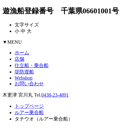
遊漁船登録番号 千葉県06601001号
文字サイズ
小
中
大
▼
MENU
ホーム
店舗
仕立船・乗合船
堤防渡船
Webshop
お問い合わせ
木更津 宮川丸 Tel.
0438-23-4891
トップページ
ルアー乗合船
タチウオ（ルアー乗合船）