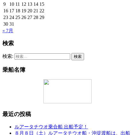
9
10
11
12
13
14
15
16
17
18
19
20
21
22
23
24
25
26
27
28
29
30
31
« 7月
検索
検索:
乗船名簿
最近の投稿
ルアータチウオ乗合船 出船予定！
８月８日（土）ルアータチウオ船・沖堤渡船は、出船