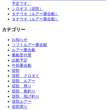
予定です。
シロギス（堤防）
タチウオ（ルアー乗合船）
タチウオ（ルアー乗合船）
カテゴリー
お知らせ
ソフトルアー乗合船
ルアー乗合船
乗船受付票
出船予定
午前乗合船
堤防
堤防 クロダイ
堤防 ルアー
堤防 周り
堤防 夜釣り
堤防 投げ釣り
堤防ルアー
堤防周り