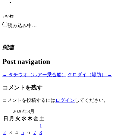
いいね:
読み込み中…
関連
Post navigation
←
タチウオ（ルアー乗合船）
クロダイ（堤防）
→
コメントを残す
コメントを投稿するには
ログイン
してください。
2026年8月
日
月
火
水
木
金
土
1
2
3
4
5
6
7
8