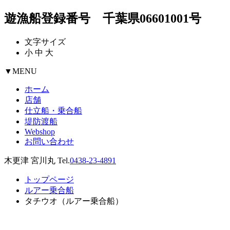
遊漁船登録番号 千葉県06601001号
文字サイズ
小
中
大
▼
MENU
ホーム
店舗
仕立船・乗合船
堤防渡船
Webshop
お問い合わせ
木更津 宮川丸 Tel.
0438-23-4891
トップページ
ルアー乗合船
タチウオ（ルアー乗合船）